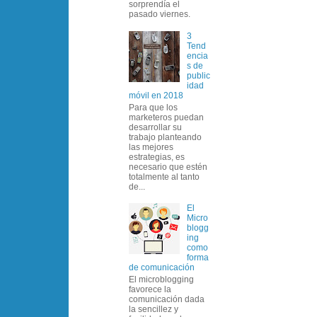
sorprendía el
pasado viernes.
3
Tend
encia
s de
public
idad
móvil en 2018
Para que los
marketeros puedan
desarrollar su
trabajo planteando
las mejores
estrategias, es
necesario que estén
totalmente al tanto
de...
El
Micro
blogg
ing
como
forma
de comunicación
El microblogging
favorece la
comunicación dada
la sencillez y