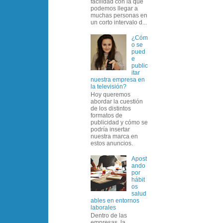
facilidad con la que
podemos llegar a
muchas personas en
un corto intervalo d...
¿Cóm
o se
pued
e
public
itar
nuestra empresa en
la televisión?
Hoy queremos
abordar la cuestión
de los distintos
formatos de
publicidad y cómo se
podría insertar
nuestra marca en
estos anuncios.
Apost
ando
por
hábit
os
salud
ables en entornos
laborales
Dentro de las
empresas, la