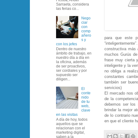
Sarraeta, considera
las ferias co...
Nego
ciar
con
comp
añero
para que este p
s y
“inteligentement
con los jefes
constructiva más 
Dentro de nuestro
ámbito de trabajo, en
muchos Gurús de 
nuestro día a día en
frase muy cierta y
la oficina, además
inteligente y la v
de ser proactivos,
ser cordiales y por
no obliga a reali
supuesto ser
constantes cambi
diligen...
también ser buen
servicios)
El
El mercado nos ob
conte
nido
de la competencia
de tu
debemos ser los m
web,
brindar la mejor a
clave
en las visitas
de lo contrario nu
A día de hoy, todos
en que el cliente 
aquellos que se
relacionan con el
marketing digital,
saben a la