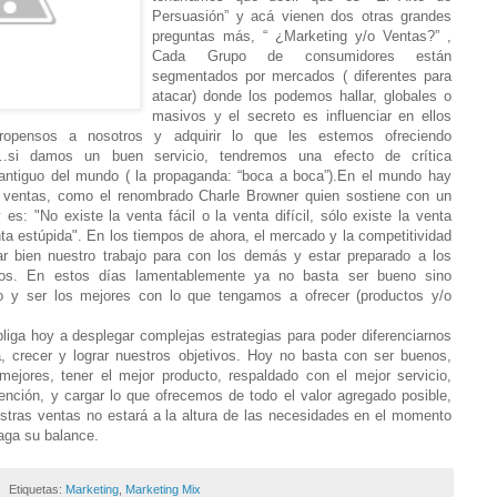
Persuasión” y acá vienen dos otras grandes
preguntas más, “ ¿Marketing y/o Ventas?” ,
Cada Grupo de consumidores están
segmentados por mercados ( diferentes para
atacar) donde los podemos hallar, globales o
masivos y el secreto es influenciar en ellos
ropensos a nosotros y adquirir lo que les estemos ofreciendo
e”…si damos un buen servicio, tendremos una efecto de crítica
antiguo del mundo ( la propaganda: “boca a boca”).En el mundo hay
ventas, como el renombrado Charle Browner quien sostiene con un
 es: "No existe la venta fácil o la venta difícil, sólo existe la venta
enta estúpida". En los tiempos de ahora, el mercado y la competitividad
zar bien nuestro trabajo para con los demás y estar preparado a los
os. En estos días lamentablemente ya no basta ser bueno sino
o y ser los mejores con lo que tengamos a ofrecer (productos y/o
liga hoy a desplegar complejas estrategias para poder diferenciarnos
, crecer y lograr nuestros objetivos. Hoy no basta con ser buenos,
ejores, tener el mejor producto, respaldado con el mejor servicio,
tención, y cargar lo que ofrecemos de todo el valor agregado posible,
estras ventas no estará a la altura de las necesidades en el momento
haga su balance.
Etiquetas:
Marketing
,
Marketing Mix