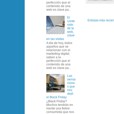
perfección que el
contenido de una
web es clave pa...
El
Entrada más recie
conte
nido
de tu
web,
clave
en las visitas
A día de hoy, todos
aquellos que se
relacionan con el
marketing digital,
saben a la
perfección que el
contenido de una
web es clave pa...
Las
sensa
cione
s que
nos
dejó
el Black Friday
¿Black Friday?
Muchos tendrán en
mente una fiebre
consumista que nos