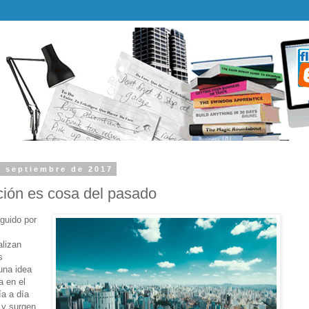
e septiembre de 2017
ción es cosa del pasado
guido por
alizan
s
una idea
a en el
a a día
 y surgen