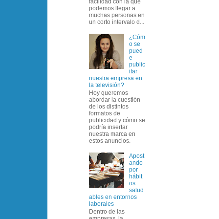
facilidad con la que
podemos llegar a
muchas personas en
un corto intervalo d...
¿Cóm
o se
pued
e
public
itar
nuestra empresa en
la televisión?
Hoy queremos
abordar la cuestión
de los distintos
formatos de
publicidad y cómo se
podría insertar
nuestra marca en
estos anuncios.
Apost
ando
por
hábit
os
salud
ables en entornos
laborales
Dentro de las
empresas, la