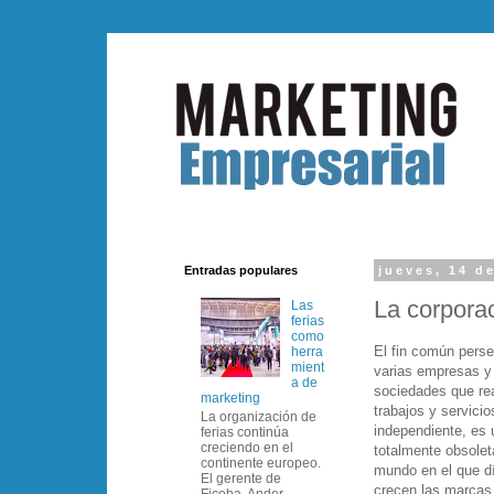
Entradas populares
jueves, 14 d
La corpora
Las
ferias
como
El fin común perse
herra
mient
varias empresas y
a de
sociedades que re
marketing
trabajos y servicio
La organización de
independiente, es 
ferias continúa
creciendo en el
totalmente obsolet
continente europeo.
mundo en el que dí
El gerente de
crecen las marcas
Ficoba, Ander