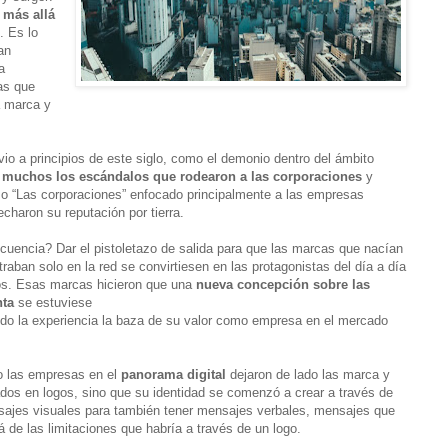
 más allá
. Es lo
an
a
as que
a marca y
vio a principios de este siglo, como el demonio dentro del ámbito
n
muchos los escándalos que rodearon a las corporaciones
y
 “Las corporaciones” enfocado principalmente a las empresas
charon su reputación por tierra.
cuencia? Dar el pistoletazo de salida para que las marcas que nacían
raban solo en la red se convirtiesen en las protagonistas del día a día
s. Esas marcas hicieron que una
nueva concepción sobre las
nta
se estuviese
ndo la experiencia la baza de su valor como empresa en el mercado
o las empresas en el
panorama digital
dejaron de lado las marca y
os en logos, sino que su identidad se comenzó a crear a través de
ajes visuales para también tener mensajes verbales, mensajes que
á de las limitaciones que habría a través de un logo.