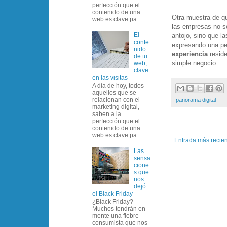
perfección que el
contenido de una
Otra muestra de q
web es clave pa...
las empresas no s
El
antojo, sino que l
conte
expresando una per
nido
experiencia
reside
de tu
simple negocio.
web,
clave
en las visitas
A día de hoy, todos
aquellos que se
relacionan con el
panorama digital
marketing digital,
saben a la
perfección que el
contenido de una
web es clave pa...
Entrada más recie
Las
sensa
cione
s que
nos
dejó
el Black Friday
¿Black Friday?
Muchos tendrán en
mente una fiebre
consumista que nos