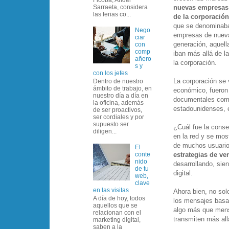
nuevas empresas
Sarraeta, considera
las ferias co...
de la corporación
que se denominab
Nego
empresas de nuev
ciar
generación, aquell
con
comp
iban más allá de l
añero
la corporación.
s y
con los jefes
La corporación se 
Dentro de nuestro
ámbito de trabajo, en
económico, fuero
nuestro día a día en
documentales como
la oficina, además
estadounidenses, e
de ser proactivos,
ser cordiales y por
supuesto ser
¿Cuál fue la conse
diligen...
en la red y se most
de muchos usuario
El
estrategias
de
ve
conte
nido
desarrollando, sie
de tu
digital.
web,
clave
en las visitas
Ahora bien, no sol
A día de hoy, todos
los mensajes basad
aquellos que se
algo más que mens
relacionan con el
transmiten más all
marketing digital,
saben a la