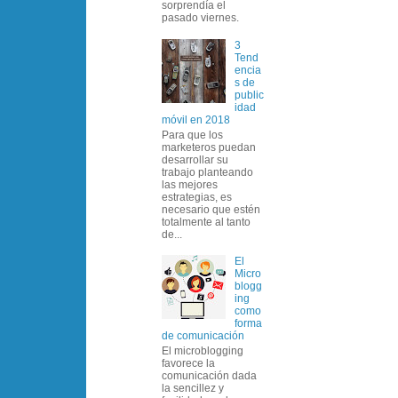
sorprendía el
pasado viernes.
3
Tend
encia
s de
public
idad
móvil en 2018
Para que los
marketeros puedan
desarrollar su
trabajo planteando
las mejores
estrategias, es
necesario que estén
totalmente al tanto
de...
El
Micro
blogg
ing
como
forma
de comunicación
El microblogging
favorece la
comunicación dada
la sencillez y