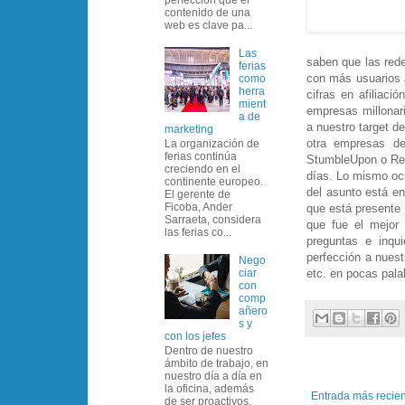
contenido de una
web es clave pa...
Las
saben que las red
ferias
con más usuarios 
como
herra
cifras en afiliac
mient
empresas millonari
a de
a nuestro target d
marketing
otra empresas d
La organización de
ferias continúa
StumbleUpon o Redd
creciendo en el
días. Lo mismo oc
continente europeo.
del asunto está en
El gerente de
Ficoba, Ander
que está presente
Sarraeta, considera
que fue el mejor 
las ferias co...
preguntas e inqu
perfección a nuest
Nego
etc. en pocas pala
ciar
con
comp
añero
s y
con los jefes
Dentro de nuestro
ámbito de trabajo, en
nuestro día a día en
la oficina, además
Entrada más recie
de ser proactivos,