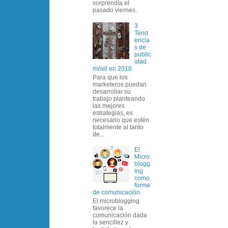
sorprendía el
pasado viernes.
3
Tend
encia
s de
public
idad
móvil en 2018
Para que los
marketeros puedan
desarrollar su
trabajo planteando
las mejores
estrategias, es
necesario que estén
totalmente al tanto
de...
El
Micro
blogg
ing
como
forma
de comunicación
El microblogging
favorece la
comunicación dada
la sencillez y