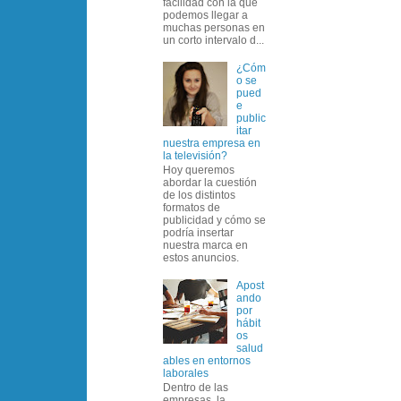
facilidad con la que
podemos llegar a
muchas personas en
un corto intervalo d...
¿Cóm
o se
pued
e
public
itar
nuestra empresa en
la televisión?
Hoy queremos
abordar la cuestión
de los distintos
formatos de
publicidad y cómo se
podría insertar
nuestra marca en
estos anuncios.
Apost
ando
por
hábit
os
salud
ables en entornos
laborales
Dentro de las
empresas, la