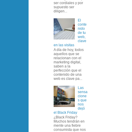
ser cordiales y por
supuesto ser
diligen...
El
conte
nido
de tu
web,
clave
en las visitas
A día de hoy, todos
aquellos que se
relacionan con el
marketing digital,
saben a la
perfección que el
contenido de una
web es clave pa...
Las
sensa
cione
s que
nos
dejó
el Black Friday
¿Black Friday?
Muchos tendrán en
mente una fiebre
consumista que nos