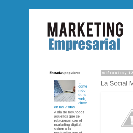
Entradas populares
miércoles, 1
La Social 
El
conte
nido
de tu
web,
clave
en las visitas
A día de hoy, todos
aquellos que se
relacionan con el
marketing digital,
saben a la
perfección que el