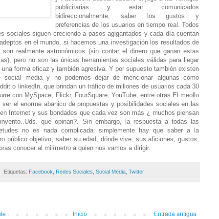
publicitarias y estar comunicados
bidireccionalmente, saber los gustos y
preferencias de los usuarios en tiempo real. Todos
es sociales siguen creciendo a pasos agigantados y cada día cuentan
adeptos en el mundo, si hacemos una investigación los resultados de
ión son realmente astronómicos (sin contar el dinero que ganan estas
as), pero no son las únicas herramientas sociales válidas para llegar
e una forma eficaz y también agresiva. Y por supuesto también existen
e social media y no podemos dejar de mencionar algunas como
it o linkedIn, que brindan un tráfico de millones de usuarios cada 30
urre con MySpace, Flickr, FourSquare, YouTube, entre otras.El meollo
 ver el enorme abanico de propuestas y posibilidades sociales en las
 en Internet y sus bondades que cada vez son más ¿ muchos piensan
invento..Uds. que opinan?. Sin embargo, la respuesta a todas las
ietudes no es nada complicada: simplemente hay que saber a la
ro público objetivo, saber su edad, dónde vive, sus aficiones, gustos,
bras conocer al milímetro a quien nos vamos a dirigir.
Etiquetas:
Facebook
,
Redes Sociales
,
Social Media
,
Twitter
nte
Inicio
Entrada antigua