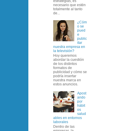
estrategias, es
necesario que estén
totalmente al tanto
de...
¿Cóm
o se
pued
e
public
itar
nuestra empresa en
la televisión?
Hoy queremos
abordar la cuestión
de los distintos
formatos de
publicidad y cómo se
podría insertar
nuestra marca en
estos anuncios.
Apost
ando
por
hábit
os
salud
ables en entornos
laborales
Dentro de las
empresas, la