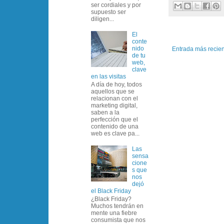
ser cordiales y por
supuesto ser
diligen...
El
conte
nido
Entrada más recie
de tu
web,
clave
en las visitas
A día de hoy, todos
aquellos que se
relacionan con el
marketing digital,
saben a la
perfección que el
contenido de una
web es clave pa...
Las
sensa
cione
s que
nos
dejó
el Black Friday
¿Black Friday?
Muchos tendrán en
mente una fiebre
consumista que nos