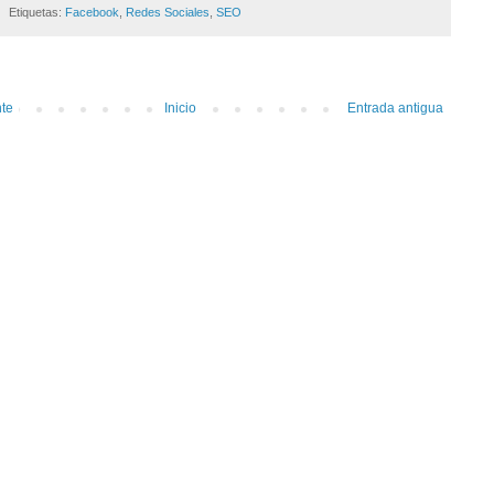
Etiquetas:
Facebook
,
Redes Sociales
,
SEO
nte
Inicio
Entrada antigua