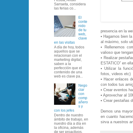
Sarraeta, considera
las ferias co...
El
conte
nido
de tu
presencia en la we
web,
• Hagamos bien la
clave
al máximo, solo ut
en las visitas
• Rellenemos cor
A día de hoy, todos
aquellos que se
valioso que tenga
relacionan con el
• Realizar pestañ
marketing digital,
ESTATICO” en ella
saben a la
perfección que el
• Utilizar la fun
contenido de una
fotos, videos etc)
web es clave pa...
• Hacer enlaces d
con todos tus ami
Nego
• Crear eventos ha
ciar
con
• Aprovechar al 
comp
• Crear pestañas d
añero
s y
con los jefes
Demos una mayor 
Dentro de nuestro
en cuanto hacerno
ámbito de trabajo, en
sirva a nuestros a
nuestro día a día en
la oficina, además
de ser proactivos,