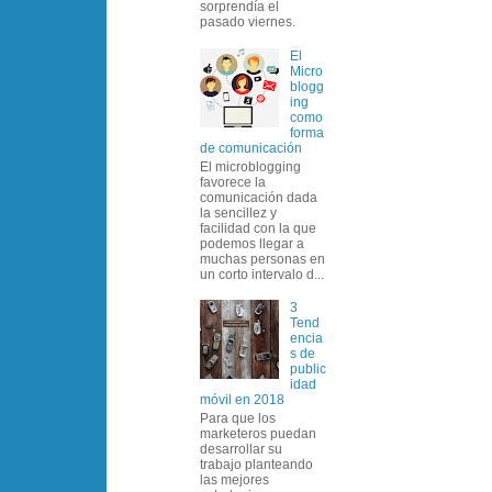
sorprendía el
pasado viernes.
El
Micro
blogg
ing
como
forma
de comunicación
El microblogging
favorece la
comunicación dada
la sencillez y
facilidad con la que
podemos llegar a
muchas personas en
un corto intervalo d...
3
Tend
encia
s de
public
idad
móvil en 2018
Para que los
marketeros puedan
desarrollar su
trabajo planteando
las mejores