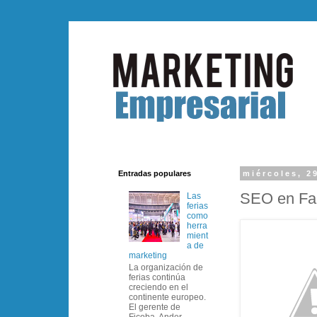
Entradas populares
miércoles, 2
SEO en Fa
Las
ferias
como
herra
mient
a de
marketing
La organización de
ferias continúa
creciendo en el
continente europeo.
El gerente de
Ficoba, Ander