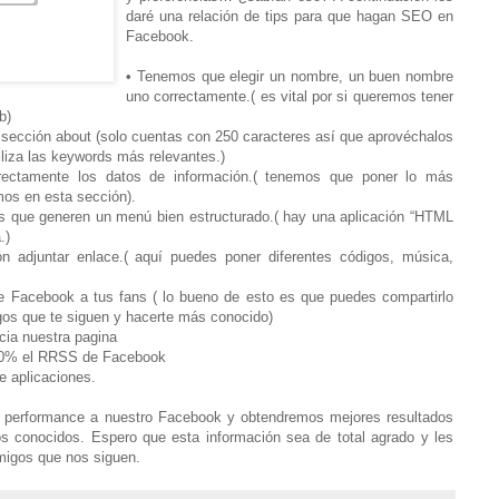
daré una relación de tips para que hagan SEO en
Facebook.
• Tenemos que elegir un nombre, un buen nombre
uno correctamente.( es vital por si queremos tener
b)
 sección about (solo cuentas con 250 caracteres así que aprovéchalos
iliza las keywords más relevantes.)
rectamente los datos de información.( tenemos que poner lo más
mos en esta sección).
as que generen un menú bien estructurado.( hay una aplicación “HTML
.)
ción adjuntar enlace.( aquí puedes poner diferentes códigos, música,
e Facebook a tus fans ( lo bueno de esto es que puedes compartirlo
gos que te siguen y hacerte más conocido)
cia nuestra pagina
100% el RRSS de Facebook
e aplicaciones.
performance a nuestro Facebook y obtendremos mejores resultados
s conocidos. Espero que esta información sea de total agrado y les
migos que nos siguen.