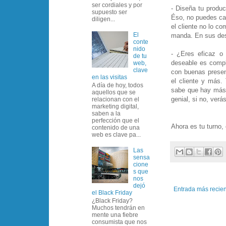
ser cordiales y por
- Diseña tu produc
supuesto ser
Éso, no puedes cae
diligen...
el cliente no lo c
El
manda. En sus de
conte
nido
- ¿Eres eficaz o 
de tu
deseable es comple
web,
clave
con buenas presen
en las visitas
el cliente y más.
A día de hoy, todos
sabe que hay más 
aquellos que se
genial, si no, ver
relacionan con el
marketing digital,
saben a la
perfección que el
Ahora es tu turno,
contenido de una
web es clave pa...
Las
sensa
cione
s que
nos
dejó
Entrada más recie
el Black Friday
¿Black Friday?
Muchos tendrán en
mente una fiebre
consumista que nos