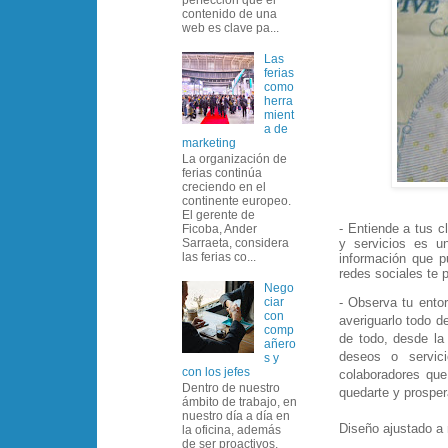
contenido de una
web es clave pa...
Las
ferias
como
herra
mient
a de
marketing
La organización de
ferias continúa
creciendo en el
continente europeo.
El gerente de
- Entiende a tus c
Ficoba, Ander
Sarraeta, considera
y servicios es u
las ferias co...
información que p
redes sociales te 
Nego
ciar
- Observa tu entor
con
averiguarlo todo d
comp
de todo, desde la
añero
deseos o servic
s y
con los jefes
colaboradores que
Dentro de nuestro
quedarte y prosper
ámbito de trabajo, en
nuestro día a día en
Diseño ajustado a
la oficina, además
de ser proactivos,