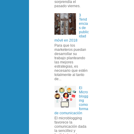
sorprendía el
pasado viernes.
3
Tend
encia
s de
public
idad
móvil en 2018
Para que los
marketeros puedan
desarrollar su
trabajo planteando
las mejores
estrategias, es
necesario que estén
totalmente al tanto
de...
El
Micro
blogg
ing
como
forma
de comunicación
El microblogging
favorece la
comunicación dada
la sencillez y