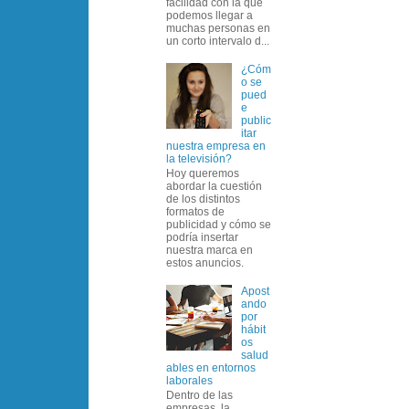
facilidad con la que
podemos llegar a
muchas personas en
un corto intervalo d...
¿Cóm
o se
pued
e
public
itar
nuestra empresa en
la televisión?
Hoy queremos
abordar la cuestión
de los distintos
formatos de
publicidad y cómo se
podría insertar
nuestra marca en
estos anuncios.
Apost
ando
por
hábit
os
salud
ables en entornos
laborales
Dentro de las
empresas, la