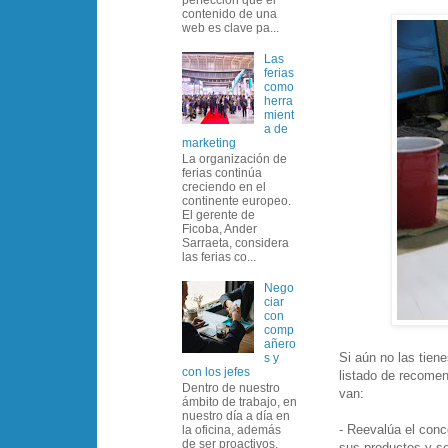
contenido de una
web es clave pa...
Las
ferias
como
herra
mient
a de
marketing
La organización de
ferias continúa
creciendo en el
continente europeo.
El gerente de
Ficoba, Ander
Sarraeta, considera
las ferias co...
Nego
ciar
con
comp
añero
Si aún no las tien
s y
con los jefes
listado de recomen
Dentro de nuestro
van:
ámbito de trabajo, en
nuestro día a día en
- Reevalúa el conc
la oficina, además
de ser proactivos,
sus productos y ser