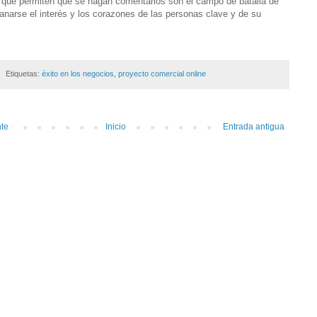
s que permiten que se hagan comentarios son el campo de batalla de
anarse el interés y los corazones de las personas clave y de su
Etiquetas:
éxito en los negocios
,
proyecto comercial online
nte
Inicio
Entrada antigua