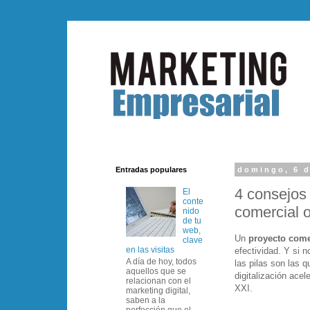
Entradas populares
domingo, 6 d
4 consejos 
El
conte
comercial o
nido
de tu
web,
Un
proyecto come
clave
en las visitas
efectividad. Y si 
A día de hoy, todos
las pilas son las 
aquellos que se
digitalización acel
relacionan con el
XXI.
marketing digital,
saben a la
perfección que el