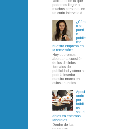
facilidad con la que
podemos llegar a
muchas personas en
un corto intervalo d...
¿Cóm
o se
pued
e
public
itar
nuestra empresa en
la televisión?
Hoy queremos
abordar la cuestión
de los distintos
formatos de
publicidad y cómo se
podría insertar
nuestra marca en
estos anuncios.
Apost
ando
por
hábit
os
salud
ables en entornos
laborales
Dentro de las
empresas, la