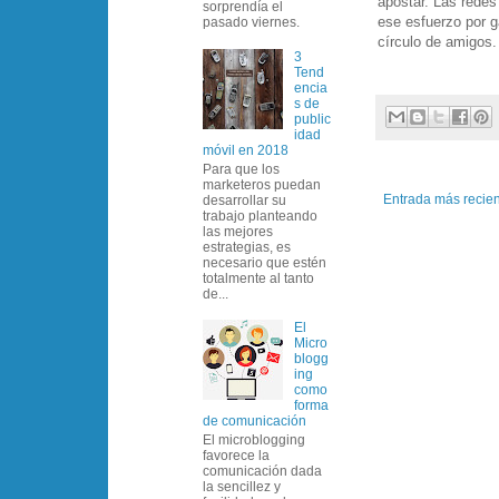
apostar. Las rede
sorprendía el
ese esfuerzo por g
pasado viernes.
círculo de amigos.
3
Tend
encia
s de
public
idad
móvil en 2018
Para que los
marketeros puedan
Entrada más recie
desarrollar su
trabajo planteando
las mejores
estrategias, es
necesario que estén
totalmente al tanto
de...
El
Micro
blogg
ing
como
forma
de comunicación
El microblogging
favorece la
comunicación dada
la sencillez y