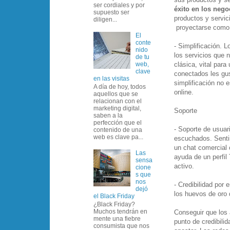
ser cordiales y por
éxito en los nego
supuesto ser
productos y servic
diligen...
proyectarse como 
El
conte
- Simplificación. L
nido
los servicios que 
de tu
clásica, vital par
web,
clave
conectados les gus
en las visitas
simplificación no 
A día de hoy, todos
online.
aquellos que se
relacionan con el
marketing digital,
Soporte
saben a la
perfección que el
- Soporte de usuar
contenido de una
web es clave pa...
escuchados. Sentir
un chat comercial 
Las
ayuda de un perfil
sensa
activo.
cione
s que
nos
- Credibilidad por
dejó
los huevos de oro 
el Black Friday
¿Black Friday?
Muchos tendrán en
Conseguir que los 
mente una fiebre
punto de credibili
consumista que nos