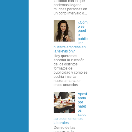
facilidad con la que
podemos llegar a
muchas personas en
un corto intervalo d...
¿Cóm
o se
pued
e
public
itar
nuestra empresa en
la televisión?
Hoy queremos
abordar la cuestión
de los distintos
formatos de
publicidad y cómo se
podría insertar
nuestra marca en
estos anuncios.
Apost
ando
por
hábit
os
salud
ables en entornos
laborales
Dentro de las
empresas, la