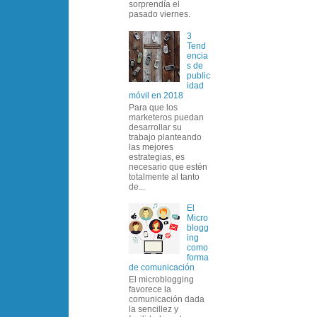
sorprendía el
pasado viernes.
3
Tend
encia
s de
public
idad
móvil en 2018
Para que los
marketeros puedan
desarrollar su
trabajo planteando
las mejores
estrategias, es
necesario que estén
totalmente al tanto
de...
El
Micro
blogg
ing
como
forma
de comunicación
El microblogging
favorece la
comunicación dada
la sencillez y