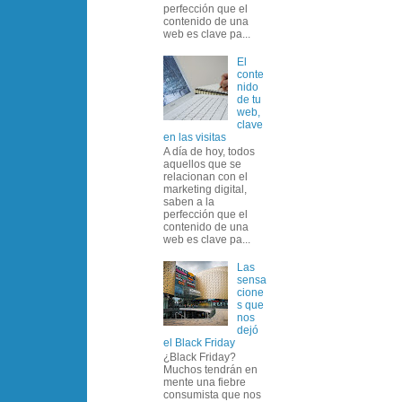
perfección que el
contenido de una
web es clave pa...
El
conte
nido
de tu
web,
clave
en las visitas
A día de hoy, todos
aquellos que se
relacionan con el
marketing digital,
saben a la
perfección que el
contenido de una
web es clave pa...
Las
sensa
cione
s que
nos
dejó
el Black Friday
¿Black Friday?
Muchos tendrán en
mente una fiebre
consumista que nos