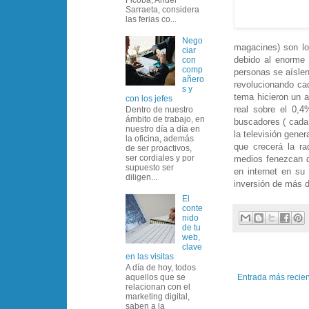
Sarraeta, considera
las ferias co...
Nego
magacines) son lo
ciar
debido al enorme 
con
comp
personas se aíslen
añero
revolucionando ca
s y
tema hicieron un a
con los jefes
real sobre el 0,
Dentro de nuestro
ámbito de trabajo, en
buscadores ( cada
nuestro día a día en
la televisión gene
la oficina, además
que crecerá la r
de ser proactivos,
ser cordiales y por
medios fenezcan d
supuesto ser
en internet en su
diligen...
inversión de más d
El
conte
nido
de tu
web,
clave
en las visitas
A día de hoy, todos
Entrada más recie
aquellos que se
relacionan con el
marketing digital,
saben a la