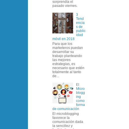
sorprendía el
pasado viernes.
3
Tend
encia
s de
public
idad
móvil en 2018
Para que los
marketeros puedan
desarrollar su
trabajo planteando
las mejores
estrategias, es
necesario que estén
totalmente al tanto
de...
El
Micro
blogg
ing
como
forma
de comunicación
El microblogging
favorece la
comunicación dada
la sencillez y