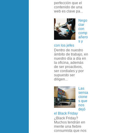
perfección que el
contenido de una
web es clave pa...
Nego
ciar
con
comp
añero
s y
con los jefes
Dentro de nuestro
ámbito de trabajo, en
nuestro día a día en
la oficina, además
de ser proactivos,
ser cordiales y por
supuesto ser
diligen...
Las
sensa
cione
s que
nos
dejó
el Black Friday
¿Black Friday?
Muchos tendrán en
mente una fiebre
consumista que nos