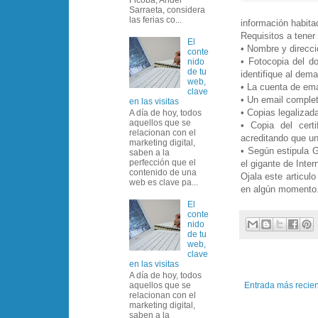
Sarraeta, considera
las ferias co...
información habitad
Requisitos a tener
El
• Nombre y direcci
conte
• Fotocopia del d
nido
de tu
identifique al dem
web,
• La cuenta de emai
clave
• Un email complet
en las visitas
• Copias legalizad
A día de hoy, todos
aquellos que se
• Copia del cert
relacionan con el
acreditando que uno
marketing digital,
• Según estipula G
saben a la
perfección que el
el gigante de Inter
contenido de una
Ojala este articul
web es clave pa...
en algún momento
El
conte
nido
de tu
web,
clave
en las visitas
A día de hoy, todos
Entrada más recie
aquellos que se
relacionan con el
marketing digital,
saben a la