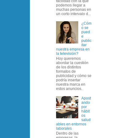
facilidad con la que
podemos llegar a
muchas personas en
un corto intervalo d...
¿Cóm
o se
pued
e
public
itar
nuestra empresa en
la televisión?
Hoy queremos
abordar la cuestión
de los distintos
formatos de
publicidad y cómo se
podría insertar
nuestra marca en
estos anuncios.
Apost
ando
por
hábit
os
salud
ables en entornos
laborales
Dentro de las
empresas, la